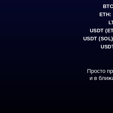
BT
ETH
:
L
USDT (E
USDT (SOL
USDT
Просто пр
и в ближ