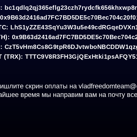
C
: bc1qdlq2qj365eflg23czh7rydcfk656khxwp8
 0x9B63d2416ad7FC7BD5DE5c70Bec704c20f0
TC
: LhS1yZZE43SqYu3W3u5e49cdRGqeDVXn
TH)
: 0x9B63d2416ad7FC7BD5DE5c70Bec704c2
)
: CzT5vHm8Cs8G9tpR6DJvtwboNBCDDW1qzg
 (TRX)
: TTTC9V8R3FH3GjQExHtki1psAFQY5
ишлите скрин оплаты на vladfreedomteam@
айшее время мы направим вам на почту вс