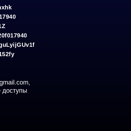
nxhk
17940
1Z
0f017940
uLyijGUv1f
152fy
gmail.com,
е доступы