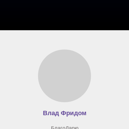
Влад Фридом
БлагоДарю