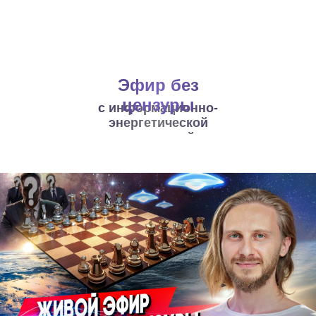
Эфир без
цензуры
с информационно-
энергетической
аналитикой