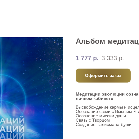
Альбом медитац
1 777
р.
3 333
р.
Оформить заказ
Медитации эволюции сознан
личном кабинете
Высвобождение кармы и исце
Осознание связи с Высшим Я
Осознание миссии души
Связь с Творцом
Создание Талисмана Души